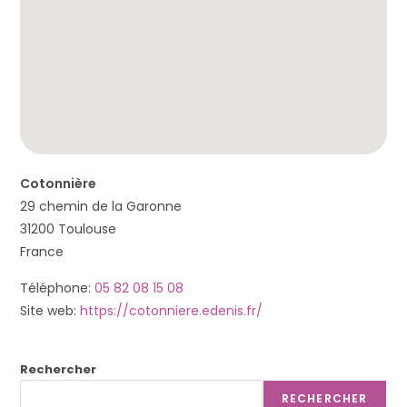
t
è
m
e
d
'
a
c
Cotonnière
c
29 chemin de la Garonne
e
31200
Toulouse
s
France
s
i
Téléphone:
05 82 08 15 08
b
Site web:
https://cotonniere.edenis.fr/
i
l
Rechercher
i
RECHERCHER
t