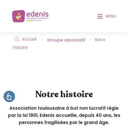
V
T
D
e
E
MENU
u
S
i
L
l
E
>
>
l
Accueil
Groupe associatif
Notre
C
T
e
histoire
E
z
U
n
R
o
S
t
D
'
e
É
r
Notre histoire
C
A
:
C
R
C
C
A
E
Association toulousaine à but non lucratif régie
S
e
N
S
par la loi 1901, Edenis accueille, depuis 40 ans, les
I
s
B
personnes fragilisées par le grand âge.
I
i
L