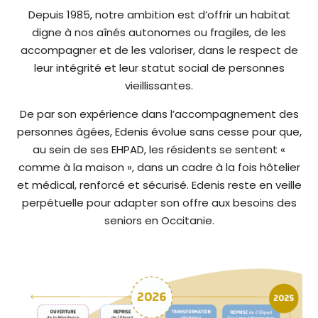
I
t
Depuis 1985, notre ambition est d’offrir un habitat
T
É
e
digne à nos aînés autonomes ou fragiles, de les
W
accompagner et de les valoriser, dans le respect de
e
leur intégrité et leur statut social de personnes
b
vieillissantes.
c
De par son expérience dans l’accompagnement des
o
personnes âgées, Edenis évolue sans cesse pour que,
m
au sein de ses EHPAD, les résidents se sentent «
p
comme à la maison », dans un cadre à la fois hôtelier
r
et médical, renforcé et sécurisé. Edenis reste en veille
e
perpétuelle pour adapter son offre aux besoins des
n
seniors en Occitanie.
d
u
n
s
y
s