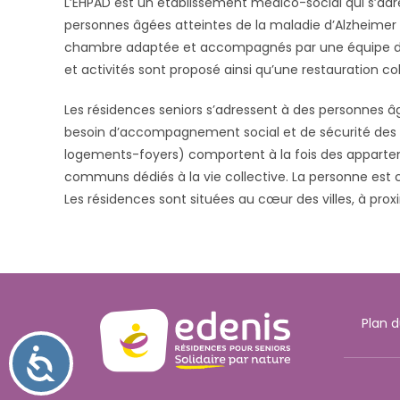
L’EHPAD est un établissement médico-social qui s’adr
t
personnes âgées atteintes de la maladie d’Alzheimer 
e
chambre adaptée et accompagnés par une équipe de p
W
et activités sont proposé ainsi qu’une restauration col
e
b
Les résidences seniors s’adressent à des personnes 
c
besoin d’accompagnement social et de sécurité des 
o
logements-foyers) comportent à la fois des apparteme
m
communs dédiés à la vie collective. La personne est che
p
Les résidences sont situées au cœur des villes, à pro
r
e
n
d
u
Plan d
n
s
A
y
c
s
c