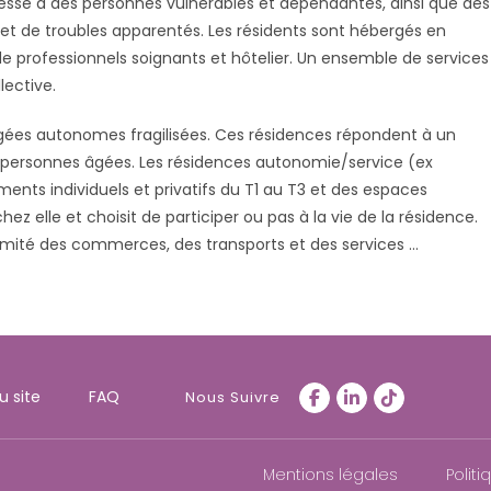
esse à des personnes vulnérables et dépendantes, ainsi que des
et de troubles apparentés. Les résidents sont hébergés en
rofessionnels soignants et hôtelier. Un ensemble de services
lective.
âgées autonomes fragilisées. Ces résidences répondent à un
personnes âgées. Les résidences autonomie/service (ex
nts individuels et privatifs du T1 au T3 et des espaces
z elle et choisit de participer ou pas à la vie de la résidence.
ximité des commerces, des transports et des services …
u site
FAQ
Nous Suivre
S’ouvre
S’ouvre
S’ouvre
dans
dans
dans
Mentions légales
Politi
un
un
un