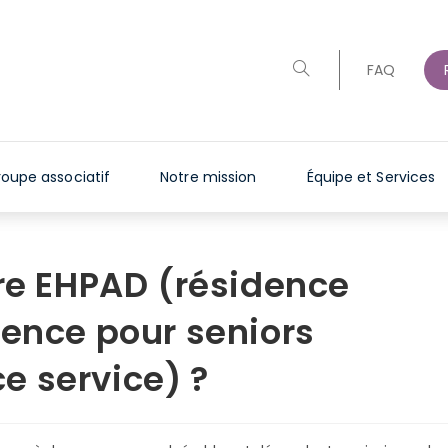
Toggle
FAQ
website
search
oupe associatif
Notre mission
Équipe et Services
tre EHPAD (résidence
dence pour seniors
e service) ?