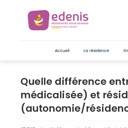
Skip
V
to
e
content
u
i
l
l
e
Accueil
La résidence
Gr
z
n
o
t
Quelle différence en
e
r
médicalisée) et rési
:
C
(autonomie/résidenc
e
s
i